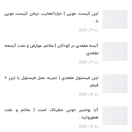
لیزر کیست مویی | مزایا/معایب درمان کیست مویی
با…
مه 19, 2025
آبسه مقعدی در کودکان | علائم، عوارض و علت آبسعه
مقعدی
مه 19, 2025
لیزر فیستول مقعدی | تجربه عمل فیستول با لیزر +
فیلم
مه 18, 2025
آیا بواسیر خونی خطرناک است | علائم و علت
هموروئید…
مه 18, 2025