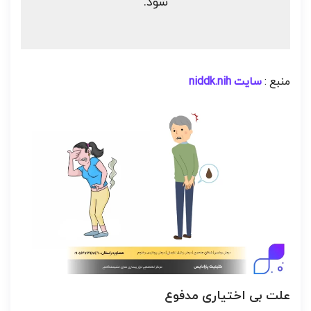
شود.
منبع :
سایت
niddk.nih
علت بی اختیاری مدفوع