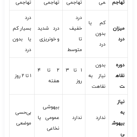
تهاجم
می
تهاجمی
تهاجمی
تهاجمی
درد
درد
کم یا
میزان
خفیف
درد شدید
بسیار کم
بدون
درد
تا
و خونریزی
یا بدون
درد
متوسط
درد
دوره
بدون
۱ تا ۳
۲ تا ۴
نقاه
نیاز به
۱ تا ۲ روز
روز
هفته
ت
نقاهت
نیاز
بیهوشی
به
بی‌حسی
ندارد
ندارد
عمومی یا
بیهوش
موضعی
نخاعی
ی