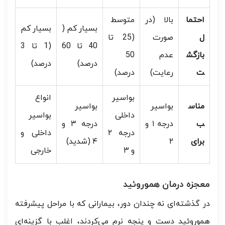
احتما
بالا (در
متوسط
بسیار کم (
بسیار کم
ل
صورت
(25 تا
40 تا 60
(1 تا 3
بازگش
عدم
50
درصد)
درصد)
ت
رعایت)
درصد)
بواسیر
انواع
مناس
بواسیر
بواسیر
داخلی
بواسیر
ب
درجه ۱ و
درجه ۳ و
درجه ۲
داخلی و
برای
۲
۴ (شدید)
و ۳
خارجی
معجزه درمان هموروئید
در گذشته‌ای نه چندان دور، بیمارانی که با مراحل پیشرفته
هموروئید دست و پنجه نرم می‌کردند، اغلب با گزینه‌ای