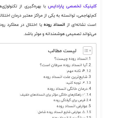
کلینیک تخصصی
پارادایس
با بهره‌گیری از تکنولوژی
کم‌تهاجمی، توانسته به یکی از مراکز معتبر درمان اختل
است نشانه‌ای از
انسداد روده
یا اختلال در عملکرد رود
می‌تواند تصمیمی هوشمندانه و موثر باشد.
لیست مطالب
انسداد روده چیست؟
آیا انسداد روده سرطان است؟
🔎 نکته مهم:
شایع‌ترین علت انسداد روده
📌 توجه کنید:
درمان خانگی انسداد روده
✅ راهکارهای خانگی مؤثر برای انسدادهای خفیف:
قرص برای گرفتگی روده
عوارض انسداد روده
⚠️ عوارض شایع انسداد روده شامل:
پیشگیری از انسداد روده