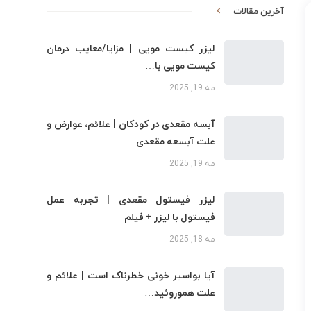
آخرین مقالات
لیزر کیست مویی | مزایا/معایب درمان
کیست مویی با…
مه 19, 2025
آبسه مقعدی در کودکان | علائم، عوارض و
علت آبسعه مقعدی
مه 19, 2025
لیزر فیستول مقعدی | تجربه عمل
فیستول با لیزر + فیلم
مه 18, 2025
آیا بواسیر خونی خطرناک است | علائم و
علت هموروئید…