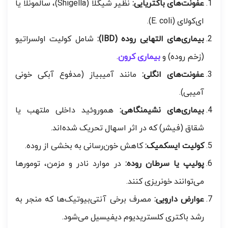
عفونت‌های باکتریایی:
نظیر شیگلا (Shigella)، سالمونلا یا
ای‌کولای (E. coli).
بیماری‌های التهابی روده (IBD):
شامل کولیت اولسراتیو
(زخم روده) و
بیماری کرون
.
عفونت‌های انگلی:
مانند آمیبیاز (مدفوع آبکی خونی
آمیبی).
بیماری‌های نشیمنگاهی:
هموروئید داخلی ملتهب یا
شقاق (فیشر) که در اثر اسهال تحریک شده‌اند.
کولیت ایسکمیک:
کاهش خون‌رسانی به بخشی از روده.
پولیپ یا سرطان روده:
در موارد نادر و مزمن، تومورها
می‌توانند خونریزی کنند.
عوارض دارویی:
مصرف برخی آنتی‌بیوتیک‌ها که منجر به
رشد باکتری کلستریدیوم دیفیسیل می‌شود.