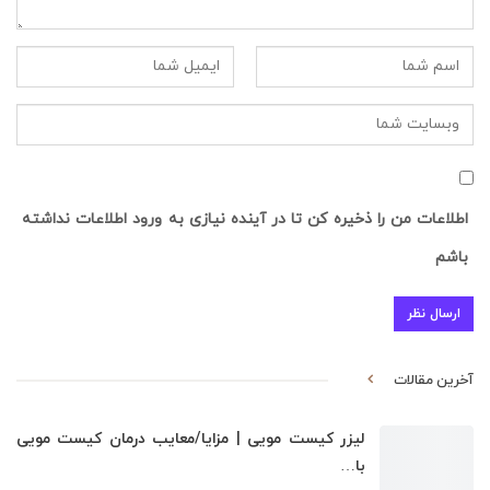
اطلاعات من را ذخیره کن تا در آینده نیازی به ورود اطلاعات نداشته
باشم
آخرین مقالات
لیزر کیست مویی | مزایا/معایب درمان کیست مویی
با…