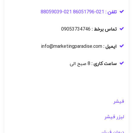
تلفن :
021-86051796 021-88059039
تماس برخط :
09053734746
ایمیل :
info@marketingparadise.com
ساعت کاری :
8 صبح الی
فیشر
لیزر فیشر
درمان فیشر