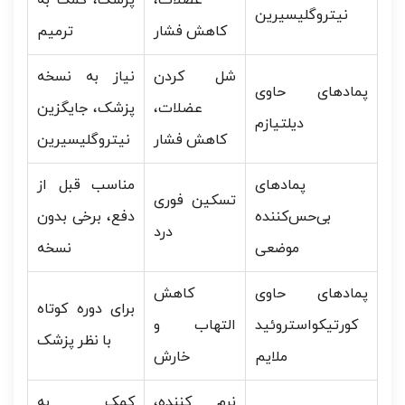
نیتروگلیسیرین
کاهش فشار
ترمیم
شل کردن
نیاز به نسخه
پمادهای حاوی
عضلات،
پزشک، جایگزین
دیلتیازم
کاهش فشار
نیتروگلیسیرین
پمادهای
مناسب قبل از
تسکین فوری
بی‌حس‌کننده
دفع، برخی بدون
درد
موضعی
نسخه
پمادهای حاوی
کاهش
برای دوره کوتاه
کورتیکواستروئید
التهاب و
با نظر پزشک
ملایم
خارش
نرم کننده،
کمک به