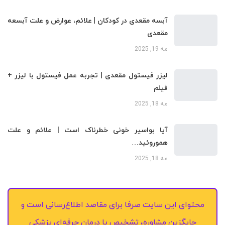
آبسه مقعدی در کودکان | علائم، عوارض و علت آبسعه
مقعدی
مه 19, 2025
لیزر فیستول مقعدی | تجربه عمل فیستول با لیزر +
فیلم
مه 18, 2025
آیا بواسیر خونی خطرناک است | علائم و علت
هموروئید…
مه 18, 2025
محتوای این سایت صرفا برای مقاصد اطلاع‌رسانی است و
جایگزین مشاوره، تشخیص یا درمان حرفه‌ای پزشکی