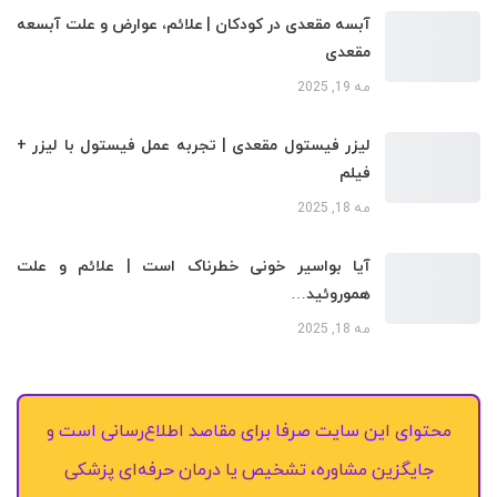
آبسه مقعدی در کودکان | علائم، عوارض و علت آبسعه
مقعدی
مه 19, 2025
لیزر فیستول مقعدی | تجربه عمل فیستول با لیزر +
فیلم
مه 18, 2025
آیا بواسیر خونی خطرناک است | علائم و علت
هموروئید…
مه 18, 2025
محتوای این سایت صرفا برای مقاصد اطلاع‌رسانی است و
جایگزین مشاوره، تشخیص یا درمان حرفه‌ای پزشکی