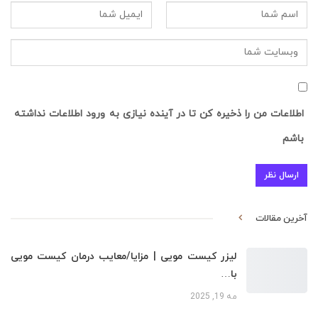
اطلاعات من را ذخیره کن تا در آینده نیازی به ورود اطلاعات نداشته
باشم
آخرین مقالات
لیزر کیست مویی | مزایا/معایب درمان کیست مویی
با…
مه 19, 2025