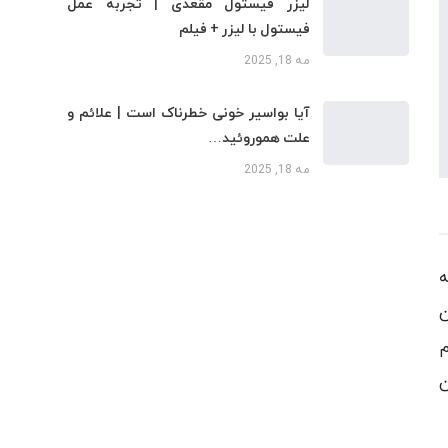
لیزر فیستول مقعدی | تجربه عمل
فیستول با لیزر + فیلم
مه 18, 2025
آیا بواسیر خونی خطرناک است | علائم و
علت هموروئید…
مه 18, 2025
ه
ن
م
ن